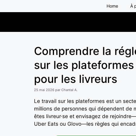
Aller
Home
À 
au
contenu
Comprendre la régl
sur les plateformes
pour les livreurs
25 mai 2026
par
Chantal A.
Le travail sur les plateformes est un sect
millions de personnes qui dépendent de mi
êtes livreur·se et envisagez de rejoindre
Uber Eats ou Glovo—les règles qui encadr