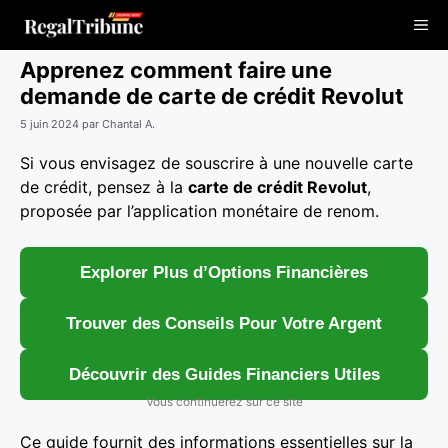
Aller
Me
au
contenu
Apprenez comment faire une
demande de carte de crédit Revolut
5 juin 2024
par
Chantal A.
Si vous envisagez de souscrire à une nouvelle carte
de crédit, pensez à la
carte de crédit Revolut
,
proposée par l’application monétaire de renom.
Explorer Plus d’Options Financières
Trouver des Conseils Pour Votre Argent
Découvrir des Guides Financiers Utiles
Vous continuerez sur ce site
Ce guide fournit des informations essentielles sur la