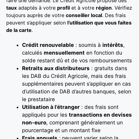
faire une demande. Le Crédit Agricole propose des
taux
adaptés à votre
profil
et à votre
région
. Vérifiez
toujours auprès de votre
conseiller local
. Des frais
peuvent s’appliquer selon
l’utilisation que vous faites
de la carte
.
Crédit renouvelable
: soumis à
intérêts
,
calculés
mensuellement
en fonction du
solde restant dû et de vos remboursements
Retraits aux distributeurs
: gratuits dans
les DAB du Crédit Agricole, mais des frais
supplémentaires peuvent s’appliquer en cas
d’utilisation de DAB d’autres banques, selon
le prestataire
Utilisation à l’étranger
: des frais sont
appliqués pour les
transactions en devises
non-euro
, comprenant généralement un
pourcentage et un montant fixe
Frais annuels
: peuvent varier selon la