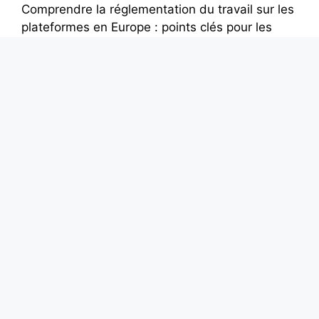
Comprendre la réglementation du travail sur les
plateformes en Europe : points clés pour les
livreurs
Fiscalité des livreurs à domicile en Europe :
comment rester en règle et optimiser ses
revenus
Comparaison entre livreurs auto-entrepreneurs
et livreurs sous contrat en Europe – Ce que les
coursiers doivent savoir
À propos de nous
Contact
Politique de confidentialité
Conditions d’utilisation