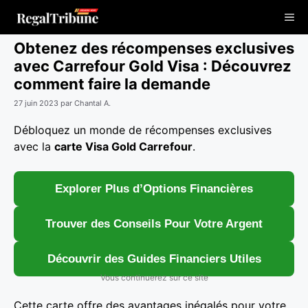
Aller
Me
au
contenu
Obtenez des récompenses exclusives
avec Carrefour Gold Visa : Découvrez
comment faire la demande
27 juin 2023
par
Chantal A.
Débloquez un monde de récompenses exclusives
avec la
carte Visa Gold Carrefour
.
Explorer Plus d’Options Financières
Trouver des Conseils Pour Votre Argent
Découvrir des Guides Financiers Utiles
Vous continuerez sur ce site
Cette carte offre des avantages inégalés pour votre