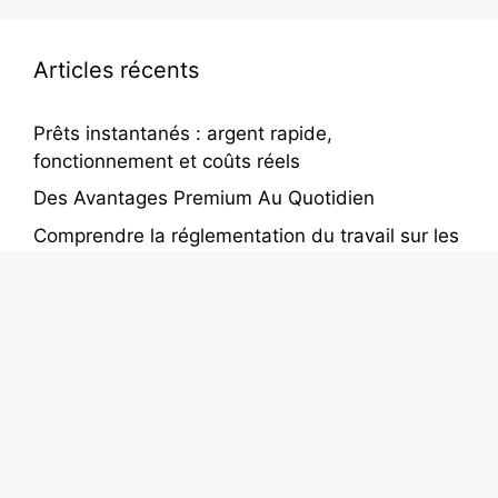
Articles récents
Prêts instantanés : argent rapide,
fonctionnement et coûts réels
Des Avantages Premium Au Quotidien
Comprendre la réglementation du travail sur les
plateformes en Europe : points clés pour les
livreurs
Fiscalité des livreurs à domicile en Europe :
comment rester en règle et optimiser ses
revenus
Comparaison entre livreurs auto-entrepreneurs
et livreurs sous contrat en Europe – Ce que les
coursiers doivent savoir